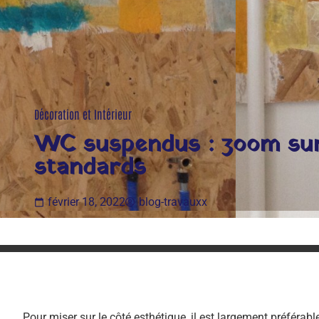
Décoration et Intérieur
WC suspendus : zoom sur 
standards
février 18, 2022
blog-travauxx
Pour miser sur le côté esthétique, il est largement préféra