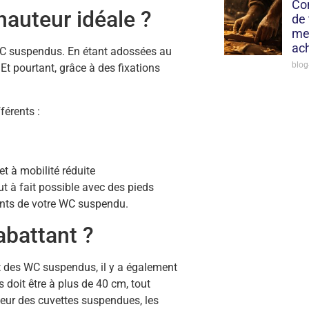
Co
 hauteur idéale ?
de 
mei
ach
WC suspendus. En étant adossées au
blog
 Et pourtant, grâce à des fixations
férents :
et à mobilité réduite
out à fait possible avec des pieds
ents de votre WC suspendu.
’abattant ?
at des WC suspendus, il y a également
es doit être à plus de 40 cm, tout
teur des cuvettes suspendues, les