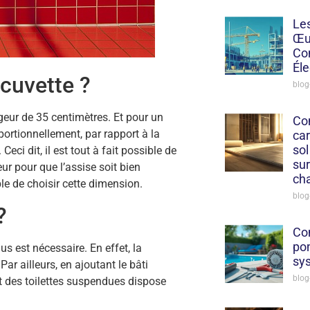
Le
Œu
Con
Éle
 cuvette ?
blog
eur de 35 centimètres. Et pour un
Co
portionnellement, par rapport à la
car
sol
Ceci dit, il est tout à fait possible de
sur
r pour que l’assise soit bien
ch
le de choisir cette dimension.
blog
?
Co
po
s est nécessaire. En effet, la
sy
r ailleurs, en ajoutant le bâti
blog
t des toilettes suspendues dispose