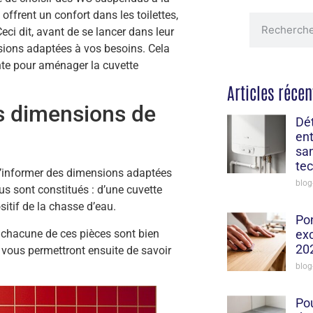
offrent un confort dans les toilettes,
ci dit, avant de se lancer dans leur
nsions adaptées à vos besoins. Cela
nte pour aménager la cuvette
Articles récen
es dimensions de
Dét
ent
sa
tec
s’informer des dimensions adaptées
blog
dus sont constitués : d’une cuvette
itif de la chasse d’eau.
Po
 chacune de ces pièces sont bien
exc
202
s vous permettront ensuite de savoir
blog
Pou