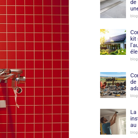
de
une
blog
Com
kit
l’
él
blog
Co
de 
ad
blog
La 
ins
au 
blog