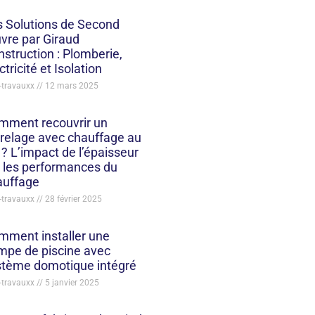
s Solutions de Second
vre par Giraud
struction : Plomberie,
ctricité et Isolation
-travauxx
12 mars 2025
mment recouvrir un
relage avec chauffage au
 ? L’impact de l’épaisseur
 les performances du
auffage
-travauxx
28 février 2025
mment installer une
mpe de piscine avec
stème domotique intégré
-travauxx
5 janvier 2025