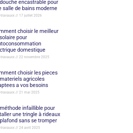
 douche encastrable pour
 salle de bains moderne
-travauxx
17 juillet 2026
ment choisir le meilleur
 solaire pour
autoconsommation
ectrique domestique
-travauxx
22 novembre 2025
mment choisir les pieces
materiels agricoles
aptees a vos besoins
-travauxx
21 mai 2025
méthode infaillible pour
taller une tringle à rideaux
plafond sans se tromper
-travauxx
24 avril 2025