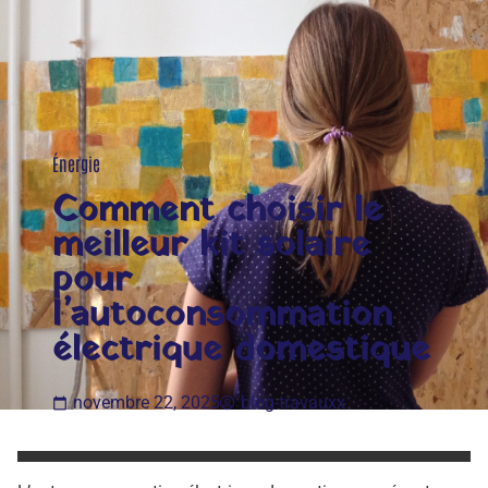
Énergie
Comment choisir le
meilleur kit solaire
pour
l’autoconsommation
électrique domestique
novembre 22, 2025
blog-travauxx